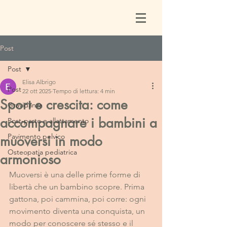
Post
Post
Elisa Albrigo
Post
22 ott 2025
Tempo di lettura: 4 min
Sport e crescita: come
Gravidanza
accompagnare i bambini a
Post-parto e allattamento
Pavimento pelvico
muoversi in modo
Osteopatia pediatrica
armonioso
Muoversi è una delle prime forme di 
libertà che un bambino scopre. Prima 
gattona, poi cammina, poi corre: ogni 
movimento diventa una conquista, un 
modo per conoscere sé stesso e il 