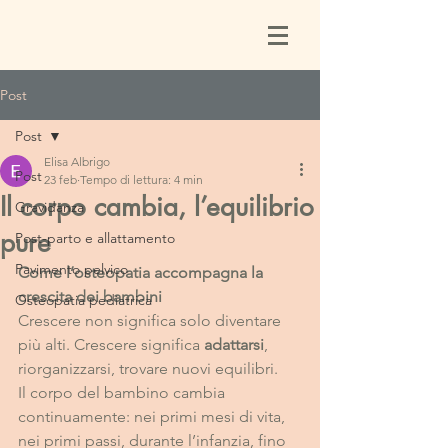
Post
Post
Elisa Albrigo
Post
23 feb
Tempo di lettura: 4 min
Il corpo cambia, l’equilibrio
Gravidanza
pure
Post-parto e allattamento
Pavimento pelvico
Come l’osteopatia accompagna la 
crescita dei bambini
Osteopatia pediatrica
Crescere non significa solo diventare 
più alti. Crescere significa 
adattarsi
, 
riorganizzarsi, trovare nuovi equilibri.
Il corpo del bambino cambia 
continuamente: nei primi mesi di vita, 
nei primi passi, durante l’infanzia, fino 