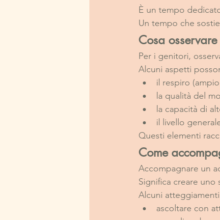
È un tempo dedicato
Un tempo che sostien
Cosa osservare 
Per i genitori, osse
Alcuni aspetti posson
il respiro (ampio
la qualità del 
la capacità di al
il livello genera
Questi elementi racco
Come accompag
Accompagnare un adol
Significa creare uno 
Alcuni atteggiament
ascoltare con a