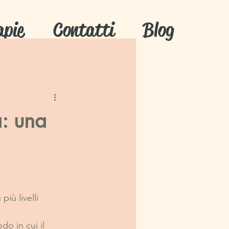
apie
Contatti
Blog
a: una
iù livelli 
o in cui il 