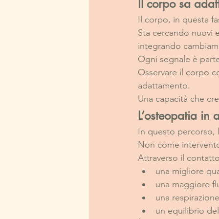
Il corpo sa adat
Il corpo, in questa f
Sta cercando nuovi e
integrando cambiame
Ogni segnale è part
Osservare il corpo c
adattamento.
Una capacità che cre
L’osteopatia i
In questo percorso, 
Non come intervent
Attraverso il contatt
una migliore qu
una maggiore flu
una respirazion
un equilibrio d