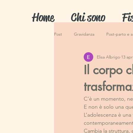
Home
Chi sono
Fi
Post
Gravidanza
Post-parto e a
Elisa Albrigo
13 apr
Il corpo 
trasforma
C’è un momento, nella
E non è solo una que
L’adolescenza è una f
contemporaneament
Cambia la struttura, 