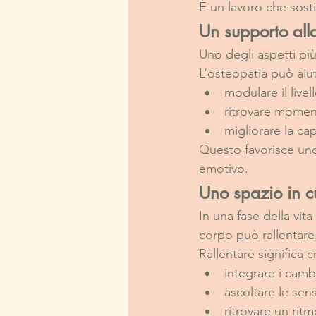
È un lavoro che sost
Un supporto all
Uno degli aspetti più
L’osteopatia può aiut
modulare il livel
ritrovare momen
migliorare la ca
Questo favorisce uno s
emotivo.
Uno spazio in cu
In una fase della vita
corpo può rallentare
Rallentare significa c
integrare i cam
ascoltare le sen
ritrovare un ritm