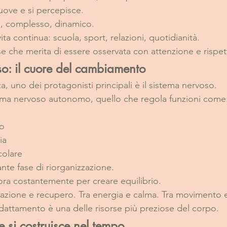
uove e si percepisce.
o, complesso, dinamico.
ita continua: scuola, sport, relazioni, quotidianità.
se che merita di essere osservata con attenzione e rispet
so: il cuore del cambiamento
, uno dei protagonisti principali è il sistema nervoso.
istema nervoso autonomo, quello che regola funzioni come
co
ia
colare
nte fase di riorganizzazione.
ora costantemente per creare equilibrio.
tivazione e recupero. Tra energia e calma. Tra movimento 
dattamento è una delle risorse più preziose del corpo.
e si costruisce nel tempo