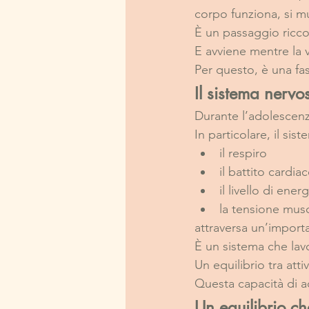
corpo funziona, si m
È un passaggio ricc
E avviene mentre la v
Per questo, è una fa
Il sistema nervo
Durante l’adolescenza
In particolare, il s
il respiro
il battito cardia
il livello di energ
la tensione mus
attraversa un’importa
È un sistema che lav
Un equilibrio tra at
Questa capacità di a
Un equilibrio ch