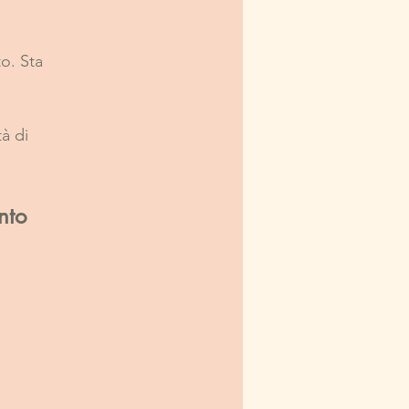
o. Sta 
à di 
nto