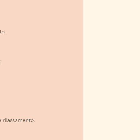
to.
:
e rilassamento.