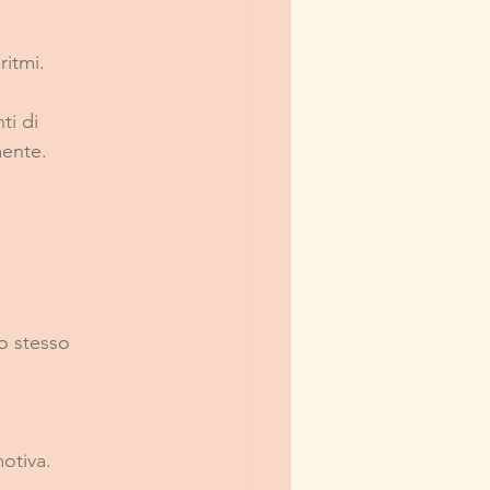
ritmi.
ti di 
mente.
.
lo stesso 
otiva.