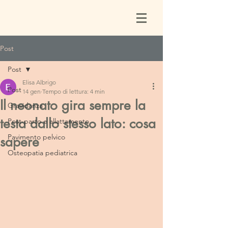
Post
Post
Elisa Albrigo
Post
14 gen
Tempo di lettura: 4 min
Il neonato gira sempre la
Gravidanza
testa dallo stesso lato: cosa
Post-parto e allattamento
Pavimento pelvico
sapere
Osteopatia pediatrica