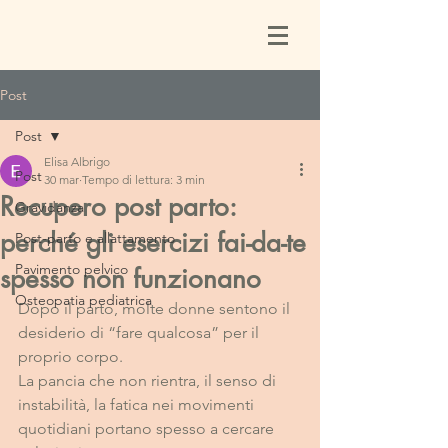
Post
Post
Elisa Albrigo
Post
30 mar
Tempo di lettura: 3 min
Recupero post parto:
Gravidanza
perché gli esercizi fai-da-te
Post-parto e allattamento
Pavimento pelvico
spesso non funzionano
Osteopatia pediatrica
Dopo il parto, molte donne sentono il 
desiderio di “fare qualcosa” per il 
proprio corpo.
La pancia che non rientra, il senso di 
instabilità, la fatica nei movimenti 
quotidiani portano spesso a cercare 