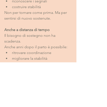
riconoscere i segnali
costruire stabilità
Non per tornare come prima. Ma per 
sentirsi di nuovo sostenute.
Anche a distanza di tempo
Il bisogno di sostegno non ha 
scadenza.
Anche anni dopo il parto è possibile:
ritrovare coordinazione
migliorare la stabilità
ridurre il senso di instabilità
In sintesi
Il recupero post parto non è solo una 
questione di esercizi.
È una questione di:
direzione
gradualità